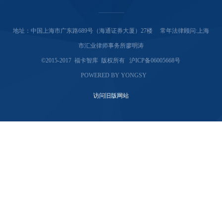
地址：中国上海市广东路689号（海通证券大厦）27楼 常年法律顾问:上海
市汇业律师事务所廖明涛
©2015-2017 福卡智库 版权所有 沪ICP备06005668号
POWERED BY YONGSY
访问旧版网站