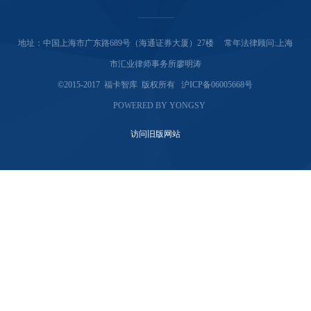
地址：中国上海市广东路689号（海通证券大厦）27楼 常年法律顾问:上海
市汇业律师事务所廖明涛
©2015-2017 福卡智库 版权所有 沪ICP备06005668号
POWERED BY YONGSY
访问旧版网站